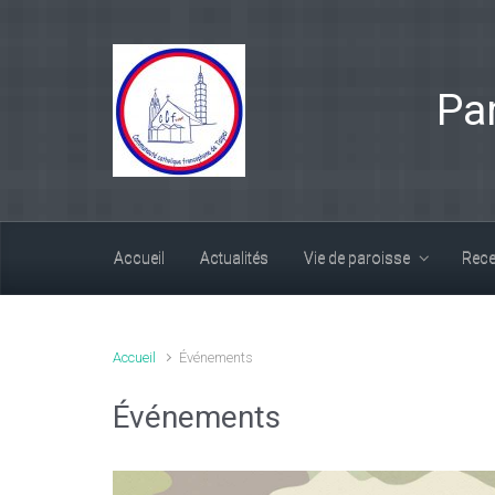
Skip to main content
Pa
Accueil
Actualités
Vie de paroisse
Rece
Accueil
Événements
Événements