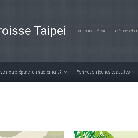
roisse Taipei
Communauté catholique francophone
voir ou préparer un sacrement ?
Formation jeunes et adultes