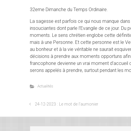
32eme Dimanche du Temps Ordinaire.
La sagesse est parfois ce qui nous manque dans no
insouciantes dont parle l’Evangile de ce jour. D
moments. Le sens chrétien englobe cette définitio
mais à une Personne. Et cette personne est le V
au bonheur et à la vie véritable ne saurait esquive
décisions à prendre aux moments opportuns afin 
francophone devienne un vrai moment d’accueil de
serons appelés à prendre, surtout pendant les mo
Actualités
24-12-2023 : Le mot de l’aumonier