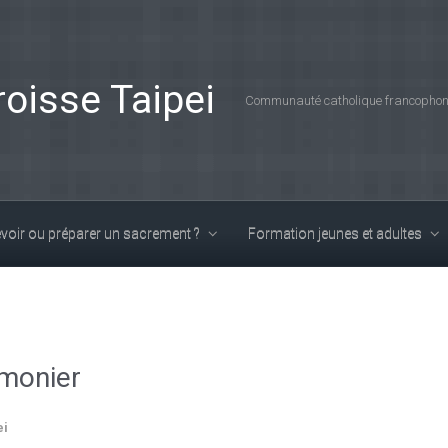
roisse Taipei
Communauté catholique francophone
voir ou préparer un sacrement ?
Formation jeunes et adultes
umonier
ei