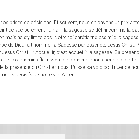
s prises de décisions. Et souvent, nous en payons un prix amer e
u point de vue purement humain, la sagesse se défini comme la c
n mais ne s’y limite pas. Notre foi chrétienne assimile la sages
erbe de Dieu fait homme, la Sagesse par essence, Jesus Christ
r Jesus Christ. L’ Accueillir, c’est accueillir la sagesse. Sa prés
que nos chemins fleurissent de bonheur. Prions pour que cette
 la présence du Christ en nous. Puisse sa voix continuer de nou
ments décisifs de notre vie. Amen.